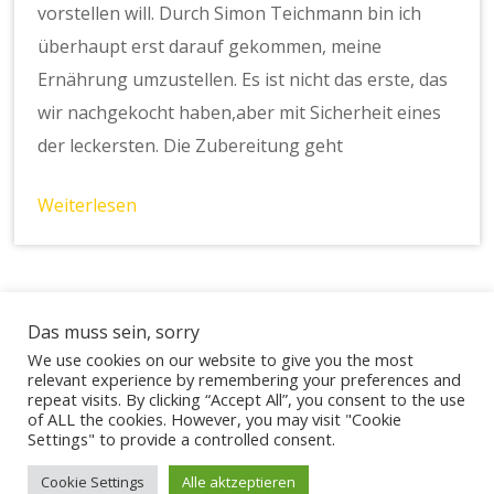
vorstellen will. Durch Simon Teichmann bin ich
überhaupt erst darauf gekommen, meine
Ernährung umzustellen. Es ist nicht das erste, das
wir nachgekocht haben,aber mit Sicherheit eines
der leckersten. Die Zubereitung geht
Weiterlesen
Das muss sein, sorry
We use cookies on our website to give you the most
relevant experience by remembering your preferences and
Lebe den Tag
repeat visits. By clicking “Accept All”, you consent to the use
© 2026
of ALL the cookies. However, you may visit "Cookie
Settings" to provide a controlled consent.
Präsentiert von
WordPress
Cookie Settings
Alle aktzeptieren
Theme:
von ThemeGrill
Masonic