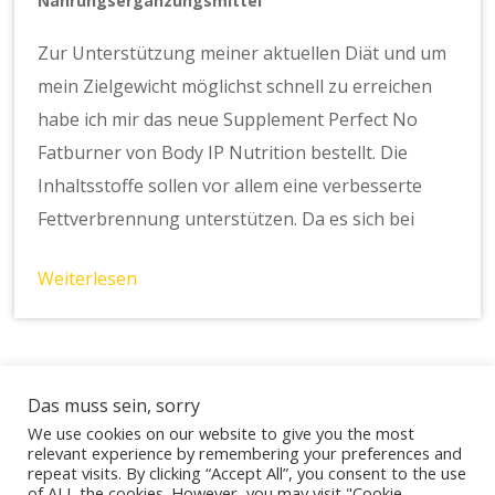
Nahrungsergänzungsmittel
Zur Unterstützung meiner aktuellen Diät und um
mein Zielgewicht möglichst schnell zu erreichen
habe ich mir das neue Supplement Perfect No
Fatburner von Body IP Nutrition bestellt. Die
Inhaltsstoffe sollen vor allem eine verbesserte
Fettverbrennung unterstützen. Da es sich bei
Weiterlesen
Das muss sein, sorry
We use cookies on our website to give you the most
relevant experience by remembering your preferences and
Lebe den Tag
repeat visits. By clicking “Accept All”, you consent to the use
© 2026
of ALL the cookies. However, you may visit "Cookie