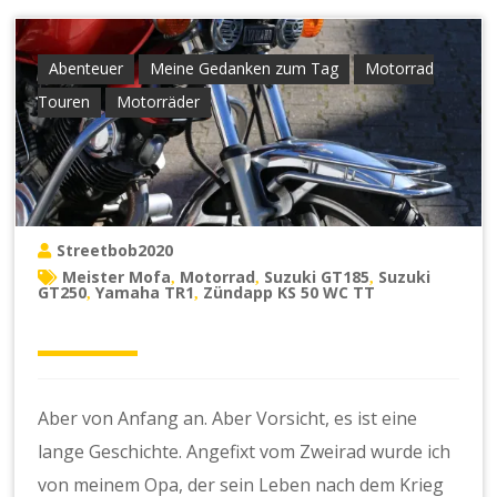
Abenteuer
Meine Gedanken zum Tag
Motorrad
Touren
Motorräder
Streetbob2020
Meister Mofa
Motorrad
Suzuki GT185
Suzuki
,
,
,
GT250
Yamaha TR1
Zündapp KS 50 WC TT
,
,
Aber von Anfang an. Aber Vorsicht, es ist eine
lange Geschichte. Angefixt vom Zweirad wurde ich
von meinem Opa, der sein Leben nach dem Krieg