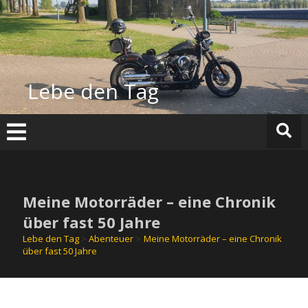
Zum
Inhalt
springen
Lebe den Tag
Meine Motorräder – eine Chronik
über fast 50 Jahre
Lebe den Tag
>
Abenteuer
>
Meine Motorräder – eine Chronik
über fast 50 Jahre