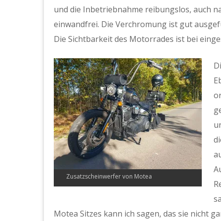
und die Inbetriebnahme reibungslos, auch na
einwandfrei. Die Verchromung ist gut ausgefü
Die Sichtbarkeit des Motorrades ist bei eing
D
E
or
ge
u
d
a
A
Zusatzscheinwerfer von Motea
R
s
Motea Sitzes kann ich sagen, das sie nicht g