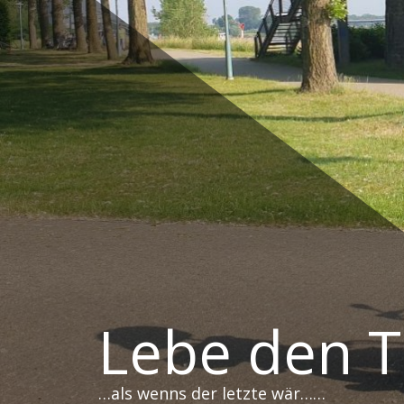
Zum
Inhalt
springen
Lebe den 
…als wenns der letzte wär……