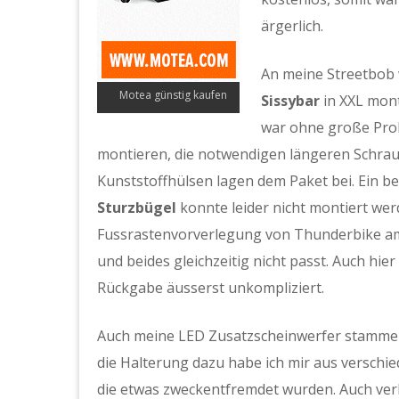
ärgerlich.
An meine Streetbob
Motea günstig kaufen
Sissybar
in XXL mont
war ohne große Pro
montieren, die notwendigen längeren Schra
Kunststoffhülsen lagen dem Paket bei. Ein be
Sturzbügel
konnte leider nicht montiert werd
Fussrastenvorverlegung von Thunderbike a
und beides gleichzeitig nicht passt. Auch hier 
Rückgabe äusserst unkompliziert.
Auch meine LED Zusatzscheinwerfer stamme
die Halterung dazu habe ich mir aus verschie
die etwas zweckentfremdet wurden. Auch ver