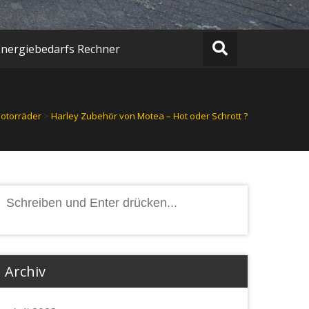
Energiebedarfs Rechner
otorräder
>
Harley Zubehör von Motea – Hot oder Schrott ?
Suchen
nach:
Archiv