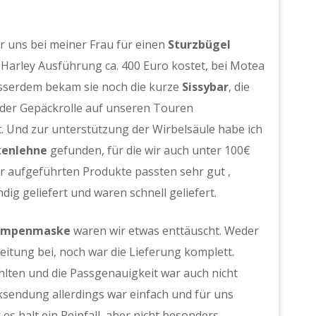
 uns bei meiner Frau für einen
Sturzbügel
 Harley Ausführung ca. 400 Euro kostet, bei Motea
sserdem bekam sie noch die kurze
Sissybar
, die
 der Gepäckrolle auf unseren Touren
. Und zur unterstützung der Wirbelsäule habe ich
kenlehne
gefunden, für die wir auch unter 100€
er aufgeführten Produkte passten sehr gut ,
dig geliefert und waren schnell geliefert.
ampenmaske
waren wir etwas enttäuscht. Weder
itung bei, noch war die Lieferung komplett.
hlten und die Passgenauigkeit war auch nicht
cksendung allerdings war einfach und für uns
es halt ein Reinfall, aber nicht besonders