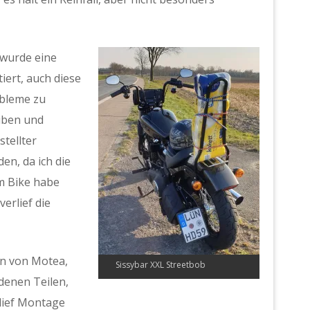
 wurde eine
iert, auch diese
bleme zu
uben und
stellter
en, da ich die
m Bike habe
verlief die
n von Motea,
Sissybar XXL Streetbob
denen Teilen,
lief Montage