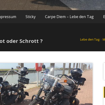
mpressum
Sticky
Carpe Diem – Lebe den Tag
t oder Schrott ?
Lebe den Tag
>
M